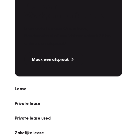
Plan een
Werkplaatsafspraak
Is uw auto toe aan Onderhoud,
Bandenwissel of een Vakantiecheck? Plan
online een afspraak!
Maak een afspraak
Lease
Private lease
Private lease used
Zakelijke lease