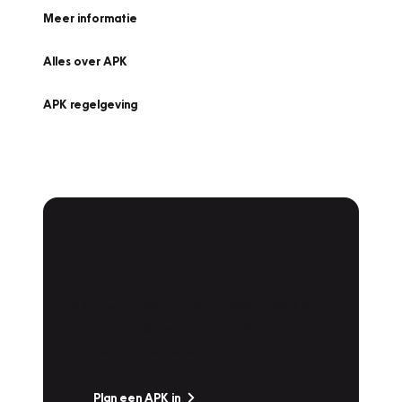
Meer informatie
Alles over APK
APK regelgeving
APK Keuring bij
Vakgarage!
Is het weer tijd voor de jaarlijkse APK? Ga
snel naar Vakgarage bij u in de buurt, en ga
zonder zorgen de weg op!
Plan een APK in