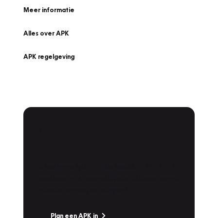
Meer informatie
Alles over APK
APK regelgeving
APK Keuring bij
Vakgarage!
Is het weer tijd voor de jaarlijkse APK? Ga
snel naar Vakgarage bij u in de buurt, en ga
zonder zorgen de weg op!
Plan een APK in