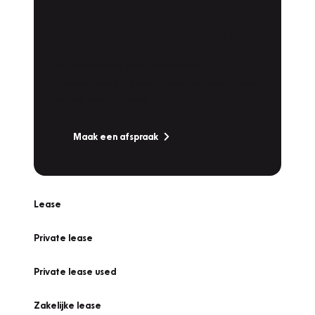
Plan een
Werkplaatsafspraak
Is uw auto toe aan Onderhoud,
Bandenwissel of een Vakantiecheck? Plan
online een afspraak!
Maak een afspraak
Lease
Private lease
Private lease used
Zakelijke lease