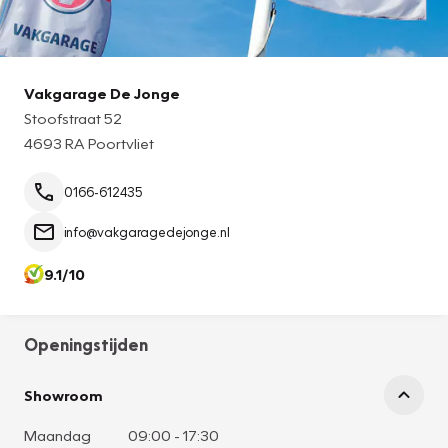
Vakgarage De Jonge
Stoofstraat 52
4693 RA Poortvliet
0166-612435
info@vakgaragedejonge.nl
9.1/10
Openingstijden
Showroom
Maandag
09:00
-
17:30