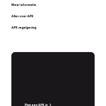
Meer informatie
Alles over APK
APK regelgeving
APK Keuring bij
Vakgarage!
Is het weer tijd voor de jaarlijkse APK? Ga
snel naar Vakgarage bij u in de buurt, en ga
zonder zorgen de weg op!
Plan een APK in