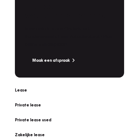
Plan een
Werkplaatsafspraak
Is uw auto toe aan Onderhoud,
Bandenwissel of een Vakantiecheck? Plan
online een afspraak!
Maak een afspraak
Lease
Private lease
Private lease used
Zakelijke lease