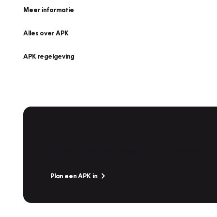
Meer informatie
Alles over APK
APK regelgeving
APK Keuring bij Vakgarage!
Is het weer tijd voor de jaarlijkse APK? Ga snel naar V
Plan een APK in