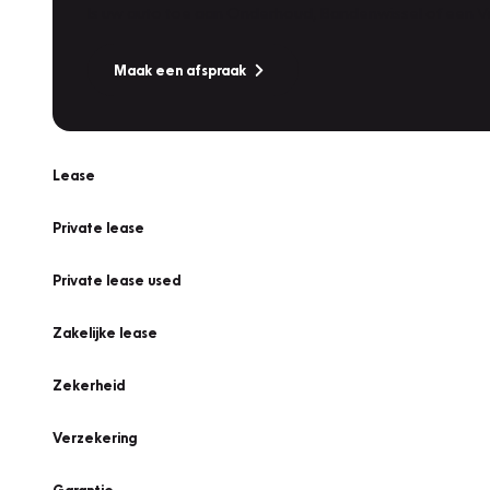
Is uw auto toe aan Onderhoud, Bandenwissel of een Va
Maak een afspraak
Lease
Private lease
Private lease used
Zakelijke lease
Zekerheid
Verzekering