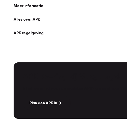
Meer informatie
Alles over APK
APK regelgeving
APK Keuring bij Vakgarage!
Is het weer tijd voor de jaarlijkse APK? Ga snel naar V
Plan een APK in