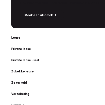
Is uw auto toe aan Onderhoud, Bandenwissel of een Va
Maak een afspraak
Lease
Private lease
Private lease used
Zakelijke lease
Zekerheid
Verzekering