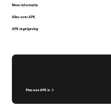
Meer informatie
Alles over APK
APK regelgeving
APK Keuring bij Vakgarage!
Is het weer tijd voor de jaarlijkse APK? Ga snel naar V
Plan een APK in