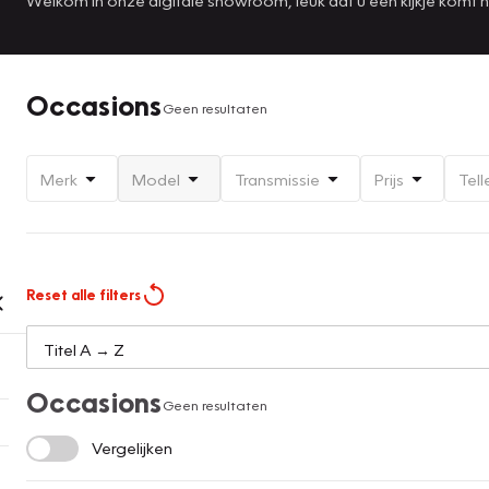
Occasions
Geen resultaten
Merk
Model
Transmissie
Prijs
Tell
Reset alle filters
Occasions
Geen resultaten
Vergelijken