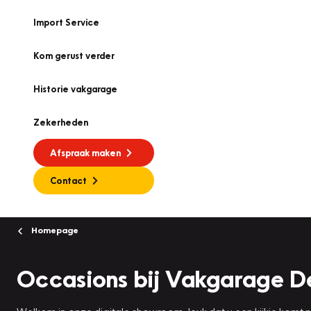
Import Service
Kom gerust verder
Historie vakgarage
Zekerheden
Afspraak maken
Contact
Homepage
Occasions bij Vakgarage D
Welkom in onze digitale showroom, leuk dat u een kijkje komt