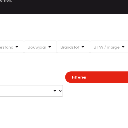
erstand
Bouwjaar
Brandstof
BTW / marge
Filteren