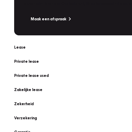
Is uw auto toe aan Onderhoud, Bandenwissel of een Va
Maak een afspraak
Lease
Private lease
Private lease used
Zakelijke lease
Zekerheid
Verzekering