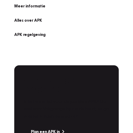
Meer informatie
Alles over APK
APK regelgeving
APK Keuring bij
Vakgarage!
Is het weer tijd voor de jaarlijkse APK? Ga
snel naar Vakgarage bij u in de buurt, en ga
zonder zorgen de weg op!
Plan een APK in