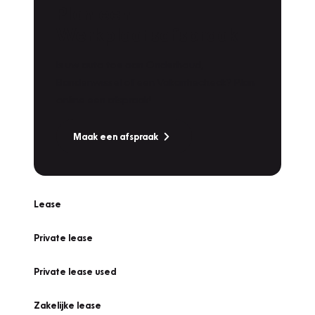
Plan een
Werkplaatsafspraak
Is uw auto toe aan Onderhoud,
Bandenwissel of een Vakantiecheck? Plan
online een afspraak!
Maak een afspraak
Lease
Private lease
Private lease used
Zakelijke lease